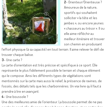
2
– Orienteur/Orienteuse ?
Amoureux de la nature,
sportifs qui souhaitent
solliciter « la tête et les
jambes », ou encore jeunes
« chasseurs au trésor ». Il ou
elle aime réfléchir au
meilleur itinéraire et trouver
son chemin en produisant
l’effort physique (à sa capacité) en tout terrain. Il aime relever le défi de
trouver chaque balise.
3
– Une carte ?
La carte d’orientation est très précise et spécifique à ce sport. Elle
représente le plus fidèlement possible le terrain et chaque élément
qui le compose. Ainsi les différents types de végétations sont
mentionnés sur la carte mais aussi le relief, la présence de ravines, de
fossés, des détails tels que les charbonnières. Un vrai livre qu’il faut à
prendre à lire en avançant.
4
– Une boussole ?
Une des meilleures amie de l’orienteur. La boussole permet de ne pas