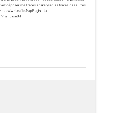
uvez déposer vos traces et analyser les traces des autres
indow.WPLeafletMapPlugin || [];
/ var baseUrl =