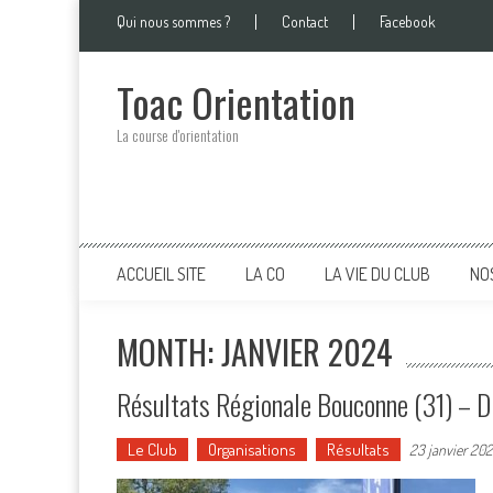
Skip
Qui nous sommes ?
Contact
Facebook
to
content
Toac Orientation
La course d'orientation
ACCUEIL SITE
LA CO
LA VIE DU CLUB
NO
MONTH: JANVIER 2024
Résultats Régionale Bouconne (31) –
Le Club
Organisations
Résultats
23 janvier 20