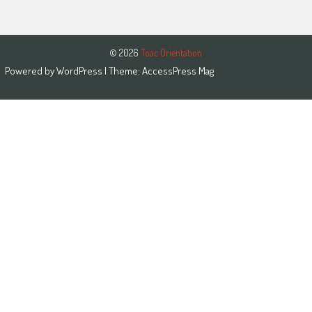
© 2026
Toac Orientation
Powered by
WordPress
| Theme:
AccessPress Mag
Close this module
Close this module