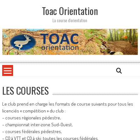
Skip
Toac Orientation
to
content
La course d'orientation
LES COURSES
Le club prend en charge les formats de course suivants pour tous les
licenciés « compétition » du club :
– courses régionales pédestre,
– championnat inter-zone Sud-Ouest,
– courses fédérales pédestres,
– CO à VTT et CO à ski: toutes les courses fédérales.