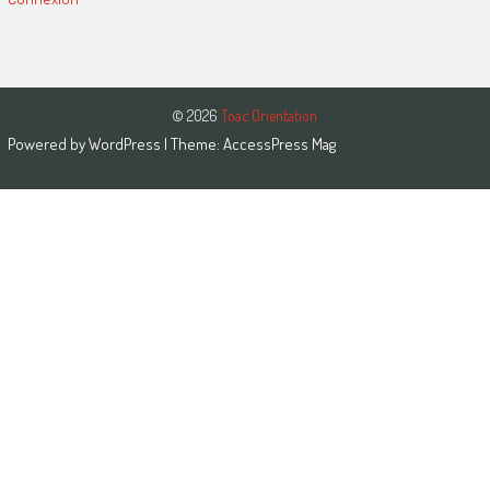
© 2026
Toac Orientation
Powered by
WordPress
| Theme:
AccessPress Mag
Close this module
Close this module