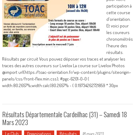
participation à
cette course
d'orientation.
Et voici pour
les coureurs
chronométrés
l'heure des
résultats.
Résultats par circuit Vous pouvez déposer vos traces et analyser les
traces des autres coureurs sur Livelox La course sur Livelox Photos
@import url(https://toac-orientation.fr/wp-content/plugins/siteorigin-
panels/css/front-flex.min.css); #pgc-6201-0-0 {
width:80.2657%;width:calc(80.2657% - ( 0.19734262721859 * 30px
Résultats Départementale Cardeilhac (31) – Samedi 18
Mars 2023
Le Club
Organisations
Résultats
18 mars 2023