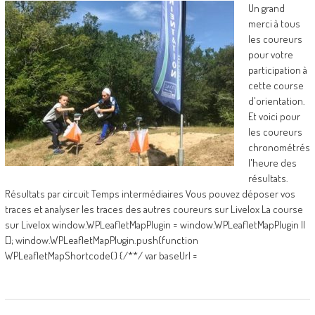
Un grand
merci à tous
les coureurs
pour votre
participation à
cette course
d'orientation.
Et voici pour
les coureurs
chronométrés
l'heure des
résultats.
Résultats par circuit Temps intermédiaires Vous pouvez déposer vos
traces et analyser les traces des autres coureurs sur Livelox La course
sur Livelox window.WPLeafletMapPlugin = window.WPLeafletMapPlugin ||
[]; window.WPLeafletMapPlugin.push(function
WPLeafletMapShortcode() {/**/ var baseUrl =