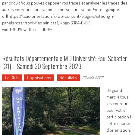
par circuit Vous pouvez déposer vos traces et analyser les traces des
autres coureurs sur Livelox La course sur Livelox Photos @import
url(https://toac-orientation.fr/wp-content/plugins/siteorigin-
panels/css/front-flex.min.css); #pgc-6384-0-0 {
width:100%;width:calc(100%
Résultats Départementale MD Université Paul Sabatier
(31) – Samedi 30 Septembre 2023
Le Club
Organisations
Résultats
27 août 2023
Un grand
merci à tous
les coureurs
pour votre
participation à
cette course
d'orientation.