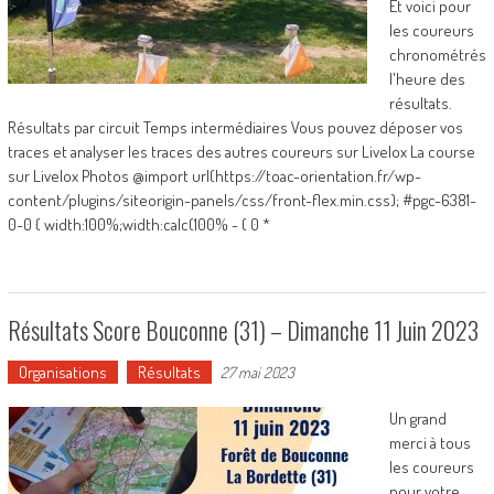
Et voici pour
les coureurs
chronométrés
l'heure des
résultats.
Résultats par circuit Temps intermédiaires Vous pouvez déposer vos
traces et analyser les traces des autres coureurs sur Livelox La course
sur Livelox Photos @import url(https://toac-orientation.fr/wp-
content/plugins/siteorigin-panels/css/front-flex.min.css); #pgc-6381-
0-0 { width:100%;width:calc(100% - ( 0 *
Résultats Score Bouconne (31) – Dimanche 11 Juin 2023
Organisations
Résultats
27 mai 2023
Un grand
merci à tous
les coureurs
pour votre