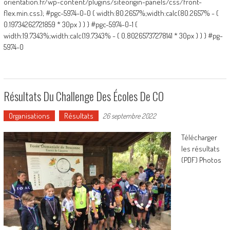
orientation.fr/wp-content/plugins/siteorigin-panels/css/front-
flex.min.css); #pgc-5974-0-0 { width:80.2657%;width:calc(80.2657% - (
0.19734262721859 * 30px ) ) } #pgc-5974-0-1 {
width:19.7343%;width:calc(19.7343% - ( 0.80265737278141 * 30px ) ) } #pg-
5974-0
Résultats Du Challenge Des Écoles De CO
Organisations
Résultats
26 septembre 2022
Télécharger
les résultats
(PDF) Photos