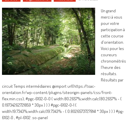
Un grand
merci à vous
pour votre
participation à
cette course
d'orientation.
Voici pour les
coureurs
chronométrés
l'heure des
résultats.
Résultats par
circuit Temps intermédiaires @import url(https://toac-
orientation.fr/wp-content/plugins/siteorigin-panels/css/front-
flex.min.css); #pgc-6102-0-0 { width:80.2657%;width:calc(80.2657% - (
0.19734262721859 * 30px ) ) } #pgc-6102-0-1 {
width:19.7343%;width:calc(19.7343% - ( 0.80265737278141 * 30px ) ) } #pg-
6102-0 , #pl-6102 .so-panel