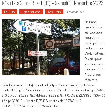
Résultats Score Buzet (31) – Samedi 11 Novembre 2023
Le Club
Organisations
Résultats
18 octobre 2023
Un grand
merci à tous
les coureurs
pour votre
participation à
cette course
d'orientation.
Et voici pour
les coureurs
chronométrés
l'heure des
résultats.
Résultats par circuit @import url(https://toac-orientation.fr/wp-
content/plugins/siteorigin-panels/css/front-flex.min.css); #pgc-6586-
0-0 { width:80.2657%;width:calc(80.2657% - ( 0.19734262721859 * 30px ) )
} #pgc-6586-0-1 { width:19.7343%;width:calc(19.7343% - (
0.80265737278141 * 30px ) ) } #pg-6586-0 ,