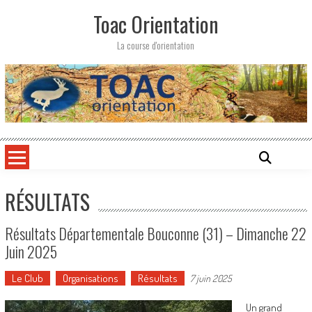
Skip
Toac Orientation
to
content
La course d'orientation
RÉSULTATS
Résultats Départementale Bouconne (31) – Dimanche 22
Juin 2025
Le Club
Organisations
Résultats
7 juin 2025
Un grand